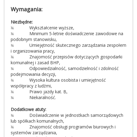
Wymagania:
Niezbędne:
Wykształcenie wyższe,
¾
Minimum 5-letnie doświadczenie zawodowe na
¾
podobnym stanowisku,
Umiejętność skutecznego zarządzania zespołem
¾
i organizowania pracy,
Znajomość przepisów dotyczących gospodarki
¾
komunalnej i zasad BHP,
Odpowiedzialność, samodzielność i zdolność
¾
podejmowania decyzji,
Wysoka kultura osobista i umiejętność
¾
współpracy z ludźmi,
Prawo jazdy kat. B,
¾
Niekaralność.
¾
Dodatkowe atuty:
Doświadczenie w jednostkach samorządowych
¾
lub spółkach komunalnych,
Znajomość obsługi programów biurowych i
¾
systemów zarządzania,