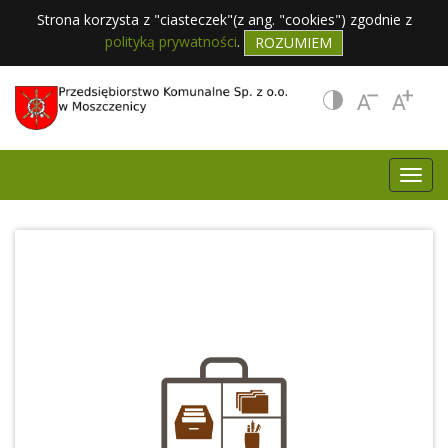
Strona korzysta z "ciasteczek"(z ang. "cookies") zgodnie z
polityką prywatności
.
ROZUMIEM