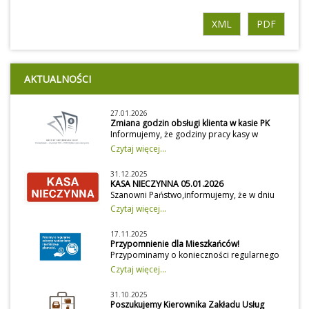
XML
PDF
AKTUALNOŚCI
27.01.2026
Zmiana godzin obsługi klienta w kasie PK
Informujemy, że godziny pracy kasy w
Przedsiębiorstwie Komunalnym zostały
Czytaj więcej...
dostosowane do godzin urzędowania Kasy
Urzędu Gminy Moszczenica. Kasa czynna:
31.12.2025
Poniedziałek – czwartek: 7:30 – 12:00 Piątek:
KASA NIECZYNNA 05.01.2026
kasa nieczynnaProsimy o uwzględnienie
Szanowni Państwo,informujemy, że w dniu
zmian przy planowaniu wizyt.
05 stycznia 2026 r. kasa Przedsiębiorstwa
Czytaj więcej...
Komunalnego pozostaje nieczynna z
powodu kontynuowanej aktualizacji systemu
17.11.2025
informatycznego służącego do rozliczeń za
Przypomnienie dla Mieszkańców!
dostawę wody i odprowadzanie
Przypominamy o konieczności regularnego
ścieków.Prace te są kontynuacją aktualizacji
przekazywania bieżących odczytów
Czytaj więcej...
rozpoczętej w dniu 02 stycznia 2026
wodomierzy do Przedsiębiorstwa
r.Wszelkie płatności prosimy realizować w
Komunalnego w Moszczenicy.Odczyty mogą
formie bezgotówkowej:-przelewem na
31.10.2025
Państwo zgłaszać w dogodny dla siebie
Poszukujemy Kierownika Zakładu Usług
konto bankowe: BNP PARIBAS Bank Polska