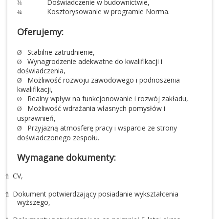
Doświadczenie w budownictwie,
¾
Kosztorysowanie w programie Norma.
¾
Oferujemy:
Stabilne zatrudnienie,
Ø
Wynagrodzenie adekwatne do kwalifikacji i
Ø
doświadczenia,
Możliwość rozwoju zawodowego i podnoszenia
Ø
kwalifikacji,
Realny wpływ na funkcjonowanie i rozwój zakładu,
Ø
Możliwość wdrażania własnych pomysłów i
Ø
usprawnień,
Przyjazną atmosferę pracy i wsparcie ze strony
Ø
doświadczonego zespołu.
Wymagane dokumenty:
CV,
ü
Dokument potwierdzający posiadanie wykształcenia
ü
wyższego,