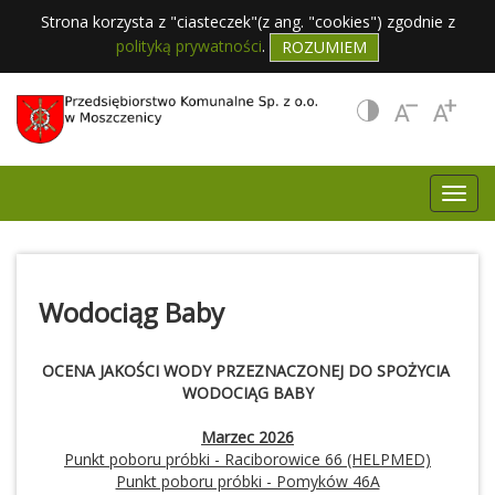
Strona korzysta z "ciasteczek"(z ang. "cookies") zgodnie z
polityką prywatności
.
ROZUMIEM
Wodociąg Baby
OCENA JAKOŚCI WODY PRZEZNACZONEJ DO SPOŻYCIA
WODOCIĄG BABY
Marzec 2026
Punkt poboru próbki - Raciborowice 66 (HELPMED)
Punkt poboru próbki - Pomyków 46A