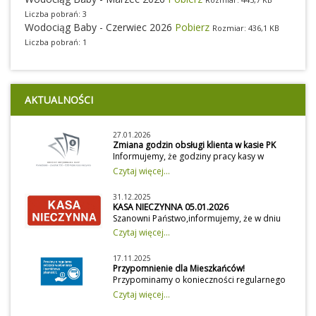
Liczba pobrań: 3
Wodociąg Baby - Czerwiec 2026
Pobierz
Rozmiar: 436,1 KB
Liczba pobrań: 1
AKTUALNOŚCI
27.01.2026
Zmiana godzin obsługi klienta w kasie PK
Informujemy, że godziny pracy kasy w
Przedsiębiorstwie Komunalnym zostały
Czytaj więcej...
dostosowane do godzin urzędowania Kasy
Urzędu Gminy Moszczenica. Kasa czynna:
31.12.2025
Poniedziałek – czwartek: 7:30 – 12:00 Piątek:
KASA NIECZYNNA 05.01.2026
kasa nieczynnaProsimy o uwzględnienie
Szanowni Państwo,informujemy, że w dniu
zmian przy planowaniu wizyt.
05 stycznia 2026 r. kasa Przedsiębiorstwa
Czytaj więcej...
Komunalnego pozostaje nieczynna z
powodu kontynuowanej aktualizacji systemu
17.11.2025
informatycznego służącego do rozliczeń za
Przypomnienie dla Mieszkańców!
dostawę wody i odprowadzanie
Przypominamy o konieczności regularnego
ścieków.Prace te są kontynuacją aktualizacji
przekazywania bieżących odczytów
Czytaj więcej...
rozpoczętej w dniu 02 stycznia 2026
wodomierzy do Przedsiębiorstwa
r.Wszelkie płatności prosimy realizować w
Komunalnego w Moszczenicy.Odczyty mogą